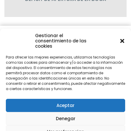
Gestionar el
SÍGUENOS
Frente Hospital Vithas,
consentimiento de las
Carrer Santa Maria Rosa
cookies
Molas, 40, 1º C3, 12004
Castelló de la Plana, Castelló
Para ofrecer las mejores experiencias, utilizamos tecnologías
FACEBOOK
LINKEDIN
964 05 65 70 /
600 89
como las cookies para almacenar y/o acceder a la información
65 29.
del dispositivo. El consentimiento de estas tecnologías nos
permitirá procesar datos como el comportamiento de
INSTAGRAM
navegación o las identificaciones únicas en este sitio. No
info@fisioterapiacastellon.es
consentir o retirar el consentimiento, puede afectar negativamente
a ciertas características y funciones.
Quienes somos
Tratamientos
Técnicas
Aceptar
Deportivo
Podología
Contacto
Denegar
© 2023 ALFONSO CALVO FISIOTERAPEUTA - Todos los derechos